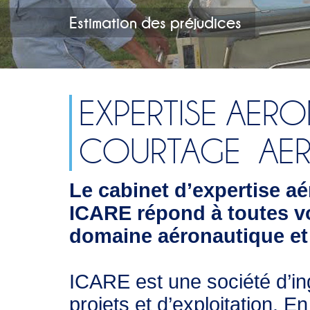
CONSEILS, AUDITS, 
Estimation des préjudices
EXPERTISE AER
COURTAGE AER
Le cabinet d’expertise aé
ICARE répond à toutes v
domaine aéronautique et 
ICARE est une société d’in
projets et d’exploitation. En